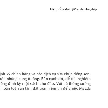
ĐỒNG Ý
Hệ thống đại lý
Mazda Flagship
ỨNG DỤNG THACO AUTO SERVICES
ịnh kỳ chính hãng và các dịch vụ sửa chữa đồng sơn,
 trên những cung đường. Bên cạnh đó, để trải nghiệm
ưỡng định kỳ một cách chu đáo. Với hệ thống xưởng
ể hoàn toàn an tâm đặt trọn niềm tin để chiếc Mazda