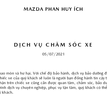
 để nâng cao trải nghiệm của bạn. Bằng cách tiếp tục
bạn đồng ý với việc sử dụng cookie của chúng tôi.
Click
MAZDA PHAN HUY ÍCH
chi tiết.
HẬU MÃI
DỊCH VỤ CHĂM SÓC XE
Bảo hành
Chăm sóc khách hàng
05/07/2021
hao mòn và hư hại. Với chế độ bảo hành, dịch vụ bảo dưỡng đ
hiếc xe của quý khách sẽ luôn là người bạn đồng hành tin cậy
 phận trên chiếc xe cũng cần được quan tâm, chăm sóc, bảo d
trình dịch vụ chuyên nghiệp, phục vụ tận tâm, quý khách có th
ý khách.