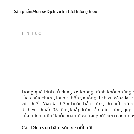
Chúng tôi sử dụng cookie
truy cập trang web này, 
Sản phẩm
Mua xe
Dịch vụ
Tin tức
Thương hiệu
vào đây để xem thông tin 
TIN TỨC
DỊCH VỤ
Đặt hẹn dịch vụ
Bảo dưỡng định kỳ
Dịch vụ sửa chữa
Chăm sóc xe - phụ kiện
Trong quá trình sử dụng xe không tránh khỏi những 
sửa chữa chung tại hệ thống xưởng dịch vụ Mazda, c
với chiếc Mazda thêm hoàn hảo, từng chi tiết, bộ
dịch vụ chuẩn 3S rộng khắp trên cả nước, cùng quy 
của mình luôn “khỏe mạnh” và “rạng rỡ” bên cạnh qu
Các Dịch vụ chăm sóc xe nổi bật: