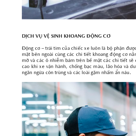
DỊCH VỤ VỆ SINH KHOANG ĐỘNG CƠ
Động cơ – trái tim của chiếc xe luôn là bộ phận đượ
mặt bên ngoài cùng các chi tiết khoang động cơ nằ
mỡ và các ô nhiễm bám trên bề mặt các chi tiết sẽ 
cao khi xe vận hành, chống bạc màu, lão hóa và du
ngăn ngừa côn trùng và các loài gặm nhấm ẩn náu.