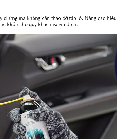
THACO AUTO Services tích hợp những tính năng nổi bật như Quản
lý xe và cung cấp thông tin hướng dẫn sử dụng xe, Đặt hẹn dịch vụ
tại đại lý mình yêu thích, Cập nhật thông tin sự kiện, ưu đãi mới
gây dị ứng mà không cần tháo dỡ táp lô. Nâng cao hiệu
nhất từ Mazda Việt Nam.
 sức khỏe cho quý khách và gia đình.
TẢI ỨNG DỤNG