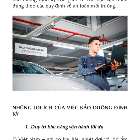
bảo dưỡng định kỳ còn giúp xe của bạn vận hành
đúng theo các quy định về an toàn môi trường.
NHỮNG LỢI ÍCH CỦA VIỆC BẢO DƯỠNG ĐỊNH
KỲ
1. Duy trì khả năng vận hành tối ưu
Ở Việt Nam – nơi có khí hậu nhiệt đới với độ ẩm