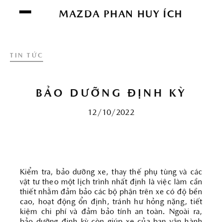
Chúng tôi sử dụng cookie để nâng cao trải
MAZDA PHAN HUY ÍCH
nghiệm của bạn. Bằng cách tiếp tục truy cập
trang web này, bạn đồng ý với việc sử dụng
cookie của chúng tôi.
Click vào đây để xem
TIN TỨC
thông tin chi tiết.
ĐỒNG Ý
BẢO DƯỠNG ĐỊNH KỲ
12/10/2022
Kiểm tra, bảo dưỡng xe, thay thế phụ tùng và các
vật tư theo một lịch trình nhất định là việc làm cần
thiết nhằm đảm bảo các bộ phận trên xe có độ bền
cao, hoạt động ổn định, tránh hư hỏng nặng, tiết
kiệm chi phí và đảm bảo tính an toàn. Ngoài ra,