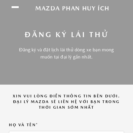
Chúng tôi sử dụng cookie để nâng cao trải
MAZDA PHAN HUY ÍCH
nghiệm của bạn. Bằng cách tiếp tục truy cập
trang web này, bạn đồng ý với việc sử dụng
cookie của chúng tôi.
Click vào đây để xem
ĐĂNG KÝ LÁI THỬ
thông tin chi tiết.
Đăng ký và đặt lịch lái thử dòng xe bạn mong
ĐỒNG Ý
muốn tại đại lý gần nhất.
XIN VUI LÒNG ĐIỀN THÔNG TIN BÊN DƯỚI.
ĐẠI LÝ MAZDA SẼ LIÊN HỆ VỚI BẠN TRONG
THỜI GIAN SỚM NHẤT
HỌ VÀ TÊN*