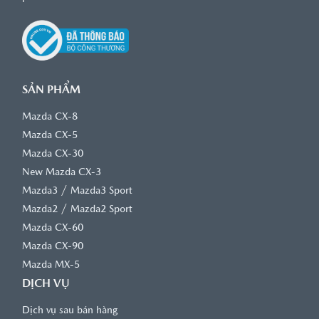
XEM CHI TIẾT
XEM CHI TIẾT
XEM CHI TIẾT
khoản và điều kiện).
XEM CHI TIẾT
SẢN PHẨM
Mazda CX-8
Mazda CX-5
Mazda CX-30
New Mazda CX-3
/
Mazda3
Mazda3 Sport
/
Mazda2
Mazda2 Sport
Mazda CX-60
Mazda CX-90
Mazda MX-5
DỊCH VỤ
Dịch vụ sau bán hàng