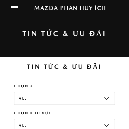
Chúng tôi sử dụng cookie để nâng cao trải
MAZDA PHAN HUY ÍCH
nghiệm của bạn. Bằng cách tiếp tục truy cập
trang web này, bạn đồng ý với việc sử dụng
cookie của chúng tôi.
Click vào đây để xem
TIN TỨC & ƯU ĐÃI
thông tin chi tiết.
ĐỒNG Ý
TIN TỨC & ƯU ĐÃI
CHỌN XE
ALL
CHỌN KHU VỰC
ALL