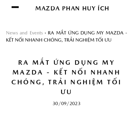
Chúng tôi sử dụng cookie để nâng cao trải
MAZDA PHAN HUY ÍCH
nghiệm của bạn. Bằng cách tiếp tục truy cập
trang web này, bạn đồng ý với việc sử dụng
cookie của chúng tôi.
Click vào đây để xem
News and Events
RA MẮT ỨNG DỤNG MY MAZDA -
thông tin chi tiết.
KẾT NỐI NHANH CHÓNG, TRẢI NGHIỆM TỐI ƯU
ĐỒNG Ý
RA MẮT ỨNG DỤNG MY
MAZDA - KẾT NỐI NHANH
CHÓNG, TRẢI NGHIỆM TỐI
ƯU
30/09/2023