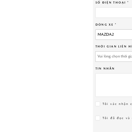
SỐ ĐIỆN THOẠI *
DÒNG XE *
TÌM HIỂU THÊM
MAZDA2
THỜI GIAN LIÊN H
TIN NHẮN
Tôi xác nhận 
Tôi đã đọc và