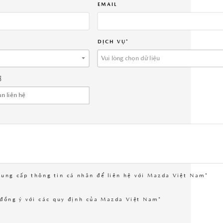
EMAIL
THACO AUTO Services tích hợp những tính năng nổi bật như Quản
lý xe và cung cấp thông tin hướng dẫn sử dụng xe, Đặt hẹn dịch vụ
tại đại lý mình yêu thích, Cập nhật thông tin sự kiện, ưu đãi mới
nhất từ Mazda Việt Nam.
DỊCH VỤ*
TẢI ỨNG DỤNG
Vui lòng chọn dữ liệu
Ệ
cung cấp thông tin cá nhân để liên hệ với Mazda Việt Nam*
 đồng ý với các quy định của Mazda Việt Nam*