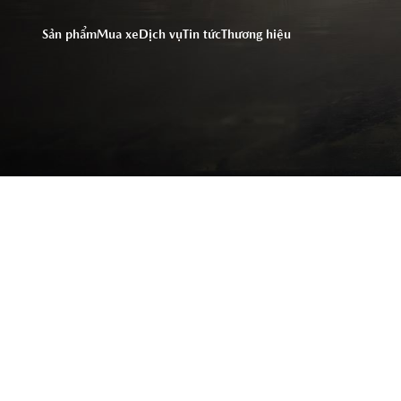
Chúng tôi sử dụng cookie
truy cập trang web này, 
Sản phẩm
Mua xe
Dịch vụ
Tin tức
Thương hiệu
vào đây để xem thông tin 
DỊCH VỤ
Đặt hẹn dịch vụ
Bảo dưỡng định kỳ
Dịch vụ sửa chữa
Chăm sóc xe - phụ kiện