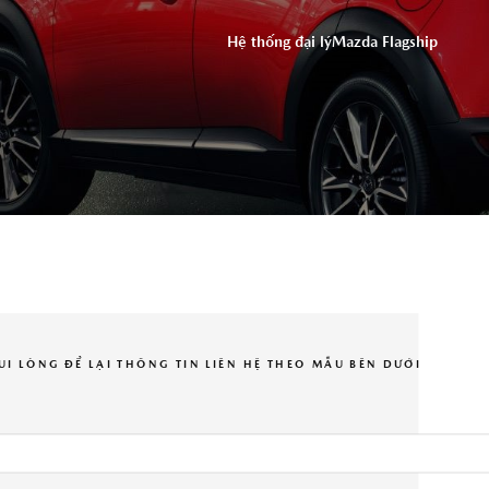
ĐỒNG Ý
Hệ thống đại lý
Mazda Flagship
ỨNG DỤNG THACO AUTO SERVICES
UI LÒNG ĐỂ LẠI THÔNG TIN LIÊN HỆ THEO MẪU BÊN DƯỚI