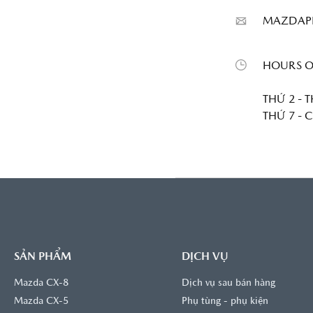
MAZDAP
HOURS O
THỨ 2 - T
THỨ 7 - C
SẢN PHẨM
DỊCH VỤ
Mazda CX-8
Dịch vụ sau bán hàng
Mazda CX-5
Phụ tùng - phụ kiện